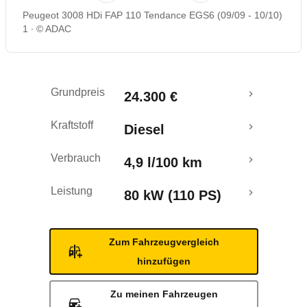
Peugeot 3008 HDi FAP 110 Tendance EGS6 (09/09 - 10/10)
Rückrufe & Mängel
1
© ADAC
Crashtest
Grundpreis
24.300 €
Kraftstoff
Diesel
Verbrauch
4,9 l/100 km
Leistung
80 kW (110 PS)
Zum Fahrzeugvergleich
hinzufügen
Zu meinen Fahrzeugen