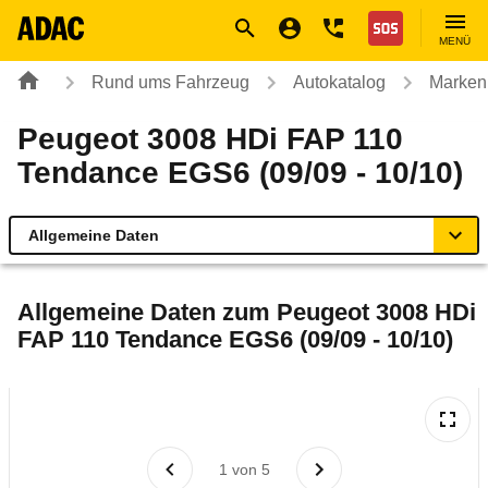
Navigation
Suche
Seiteninhalt
Fußzeile
Nothilfe
MENÜ
Rund ums Fahrzeug
Autokatalog
Marken
Peugeot 3008 HDi FAP 110
Tendance EGS6 (09/09 - 10/10)
Allgemeine Daten
Allgemeine Daten
Allgemeine Daten zum
Peugeot 3008 HDi
FAP 110 Tendance EGS6 (09/09 - 10/10)
Technische Daten
Ähnliche Autotests
Laufende Kosten
1
von
5