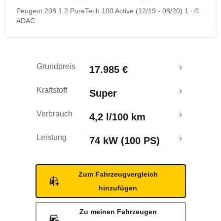
Peugeot 208 1.2 PureTech 100 Active (12/19 - 08/20) 1
©
Rückrufe & Mängel
ADAC
Crashtest
Grundpreis
17.985 €
Kraftstoff
Super
Verbrauch
4,2 l/100 km
Leistung
74 kW (100 PS)
Zum Fahrzeugvergleich
hinzufügen
Zu meinen Fahrzeugen