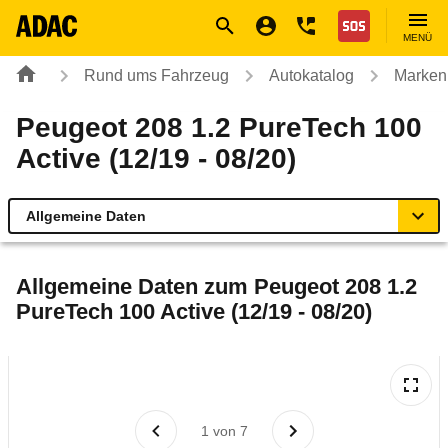
Navigation
Suche
Seiteninhalt
Fußzeile
Nothilfe
MENÜ
Rund ums Fahrzeug
Autokatalog
Marken
Peugeot 208 1.2 PureTech 100
Active (12/19 - 08/20)
Allgemeine Daten
Allgemeine Daten
Allgemeine Daten zum
Peugeot 208 1.2
PureTech 100 Active (12/19 - 08/20)
Technische Daten
Ähnliche Autotests
Laufende Kosten
1
von
7