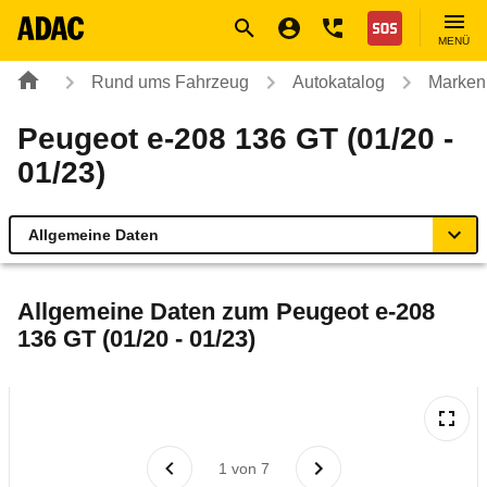
Navigation
Suche
Seiteninhalt
Fußzeile
Nothilfe
MENÜ
Rund ums Fahrzeug
Autokatalog
Marken
Peugeot e-208 136 GT (01/20 -
01/23)
Allgemeine Daten
Allgemeine Daten
Allgemeine Daten zum
Peugeot e-208
136 GT (01/20 - 01/23)
Technische Daten
Ähnliche Autotests
Laufende Kosten
1
von
7