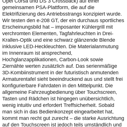
Opel Corsa und DS 3 Crossback) auf einer
gemeinsamen PSA-Plattform, die auf die
Elektrifizierung des Antriebsstrangs konzipiert wurde.
Wir testen den e-208 GT, der ein durchaus sportliches
Erscheinungsbild hat – imposanter Kühlergrill mit
verchromten Elementen, Tagfahrleuchten in Drei-
Krallen-Optik und eine schwarz glänzende Blende
inklusive LED-Heckleuchten. Die Materialanmutung
im Innenraum ist ansprechend,
Hochglanzapplikationen, Carbon-Look sowie
Ziernähte werten zusätzlich auf. Das serienmäßige
3D-Kombiinstrument in der futuristisch anmutenden
Armaturentafel sieht beeindruckend aus und stellt frei
konfigurierbare Fahrdaten in den Mittelpunkt. Die
allgemeine Fahrzeugbedienung über Touchscreen,
Tasten und Rädchen ist hingegen unübersichtlich,
wenig intuitiv und erfordert Treffsicherheit. Sobald
man sich in das Bedienkonzept eingearbeitet hat,
kommt man recht gut zurecht – die starke Ausrichtung
auf den Touchscreen ist jedoch teils umständlich und