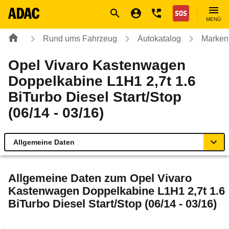
Navigation
Suche
Seiteninhalt
Fußzeile
Nothilfe
MENÜ
Rund ums Fahrzeug
Autokatalog
Marken
Opel Vivaro Kastenwagen
Doppelkabine L1H1 2,7t 1.6
BiTurbo Diesel Start/Stop
(06/14 - 03/16)
Allgemeine Daten
Allgemeine Daten
Allgemeine Daten zum
Opel Vivaro
Kastenwagen Doppelkabine L1H1 2,7t 1.6
Technische Daten
BiTurbo Diesel Start/Stop (06/14 - 03/16)
Laufende Kosten