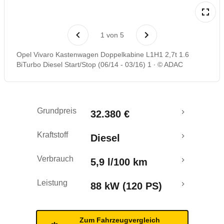
Rückrufe & Mängel
1
von
5
Opel Vivaro Kastenwagen Doppelkabine L1H1 2,7t 1.6
BiTurbo Diesel Start/Stop (06/14 - 03/16) 1
© ADAC
Grundpreis
32.380 €
Kraftstoff
Diesel
Verbrauch
5,9 l/100 km
Leistung
88 kW (120 PS)
Zum Fahrzeugvergleich