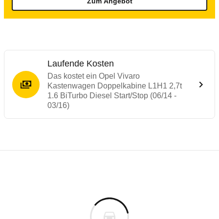
Zum Angebot
Laufende Kosten
Das kostet ein Opel Vivaro
Kastenwagen Doppelkabine L1H1 2,7t
1.6 BiTurbo Diesel Start/Stop (06/14 -
03/16)
Laufende Kosten
Rückrufe & Mängel des Opel Vivaro
Technische Daten des
Opel Vivaro Kasten
Individuelle Berechnung
Berechnung
€
Rückruf
is