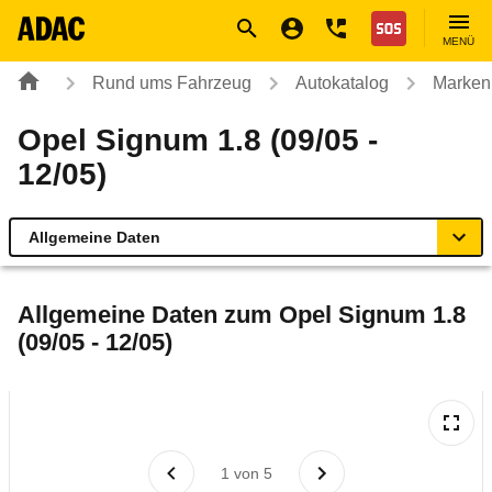
Navigation
Suche
Seiteninhalt
Fußzeile
Nothilfe
MENÜ
Rund ums Fahrzeug
Autokatalog
Marken
Opel Signum 1.8 (09/05 -
12/05)
Allgemeine Daten
Allgemeine Daten
Allgemeine Daten zum
Opel Signum 1.8
(09/05 - 12/05)
Technische Daten
Ähnliche Autotests
Laufende Kosten
1
von
5