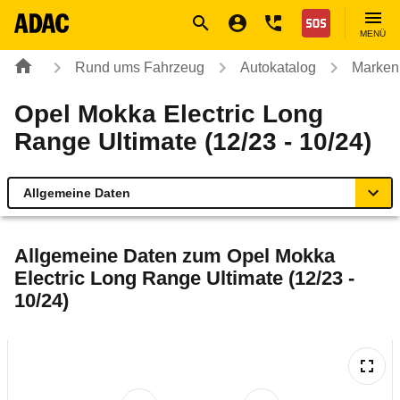
Navigation
Suche
Seiteninhalt
Fußzeile
Nothilfe
MENÜ
Rund ums Fahrzeug
Autokatalog
Marken
Opel Mokka Electric Long
Range Ultimate (12/23 - 10/24)
Allgemeine Daten
Allgemeine Daten
Allgemeine Daten zum
Opel Mokka
Electric Long Range Ultimate (12/23 -
Technische Daten
10/24)
Ähnliche Autotests
Laufende Kosten