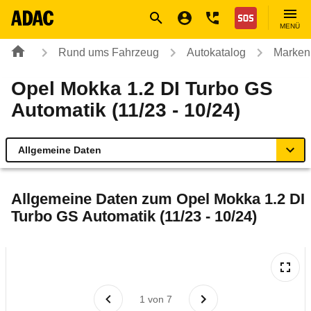
Navigation
Suche
Seiteninhalt
Fußzeile
Nothilfe
MENÜ
Rund ums Fahrzeug
Autokatalog
Marken
Opel Mokka 1.2 DI Turbo GS
Automatik (11/23 - 10/24)
Allgemeine Daten
Allgemeine Daten
Allgemeine Daten zum
Opel Mokka 1.2 DI
Turbo GS Automatik (11/23 - 10/24)
Technische Daten
Ähnliche Autotests
Laufende Kosten
1
von
7