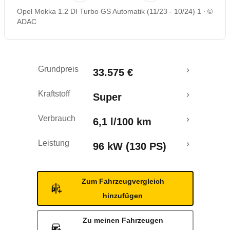
Opel Mokka 1.2 DI Turbo GS Automatik (11/23 - 10/24) 1
©
Rückrufe & Mängel
ADAC
Crashtest
Grundpreis
33.575 €
Kraftstoff
Super
Verbrauch
6,1 l/100 km
Leistung
96 kW (130 PS)
Zum Fahrzeugvergleich
hinzufügen
Zu meinen Fahrzeugen