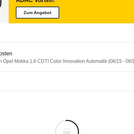
ADAC Vorteil!
Zum Angebot
osten
n Opel Mokka 1.6 CDTI Color Innovation Automatik (06/15 - 06/
n Autos
 Mokka
Mokka 1.6 CDTI Color Innovat
s derselben Baureihengeneration wie das ausgewähl