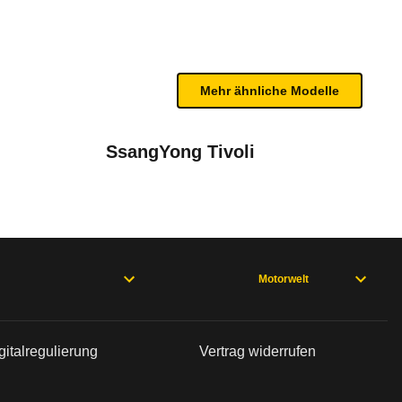
gen sich noch Schwächen. Er besitzt Front-, Seite
n sind, entnehmen Sie bitte dem Rückruf, da häufi
Mehr ähnliche Modelle
SsangYong Tivoli
ex Start&Stop Edition
Motorwelt
/09 - 06/12), Cascada 1. Generation (03/13 - 06/19), Meriva A (11/
gitalregulierung
Vertrag widerrufen
GTC J (06/11 - 04/18), Astra OPC J (03/12 - 04/18), Astra Stufen
bleme mit Ihrem Fahrzeug haben. Ihre Meldungen w