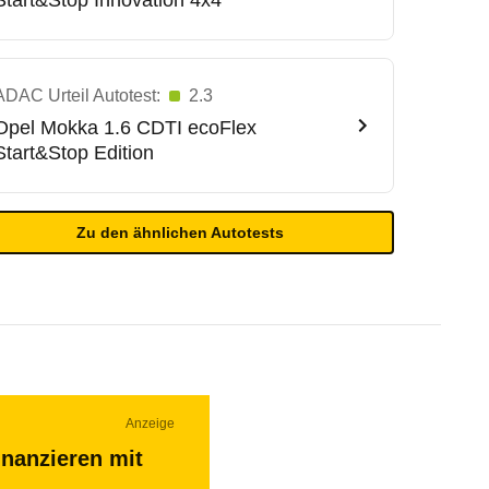
Start&Stop Innovation 4x4
ADAC Urteil Autotest:
2.3
Opel
Mokka 1.6 CDTI ecoFlex
Start&Stop Edition
Zu den ähnlichen Autotests
Anzeige
inanzieren mit