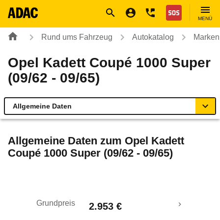
Navigation
Suche
Seiteninhalt
Fußzeile
Nothilfe
MENÜ
Rund ums Fahrzeug
Autokatalog
Marken
Opel Kadett Coupé 1000 Super
(09/62 - 09/65)
Allgemeine Daten
Allgemeine Daten
Allgemeine Daten zum
Opel Kadett
Coupé 1000 Super (09/62 - 09/65)
Technische Daten
Laufende Kosten
Grundpreis
2.953 €
Rückrufe & Mängel