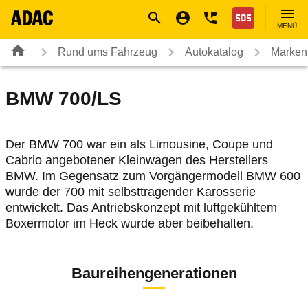
Navigation
Suche
Seiteninhalt
Fußzeile
Nothilfe
MENÜ
Rund ums Fahrzeug
Autokatalog
Marken
BMW
700/LS
Der BMW 700 war ein als Limousine, Coupe und
Cabrio angebotener Kleinwagen des Herstellers
BMW. Im Gegensatz zum Vorgängermodell BMW 600
wurde der 700 mit selbsttragender Karosserie
entwickelt. Das Antriebskonzept mit luftgekühltem
Boxermotor im Heck wurde aber beibehalten.
Baureihengenerationen