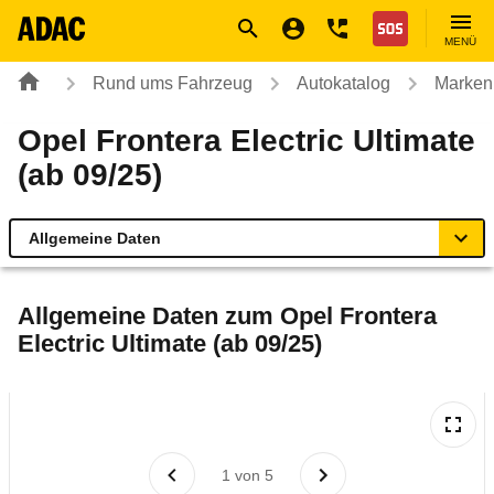
Navigation
Suche
Seiteninhalt
Fußzeile
Nothilfe
MENÜ
Rund ums Fahrzeug
Autokatalog
Marken
Opel Frontera Electric Ultimate
(ab 09/25)
Allgemeine Daten
Allgemeine Daten
Allgemeine Daten zum
Opel Frontera
Electric Ultimate (ab 09/25)
Technische Daten
Ähnliche Autotests
Laufende Kosten
1
von
5