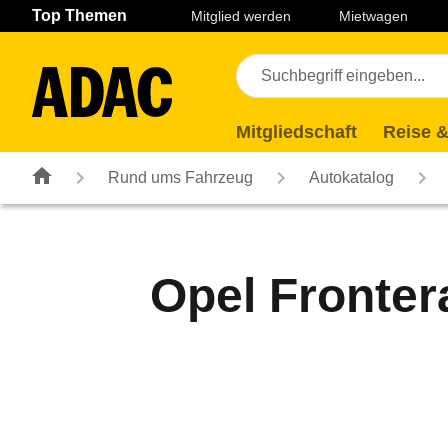
Navigation
Suche
Seiteninhalt
Fußzeile
Top Themen
Mitglied werden
Mietwagen
Mitgliedschaft
Reise &
Rund ums Fahrzeug
Autokatalog
Opel Fronter