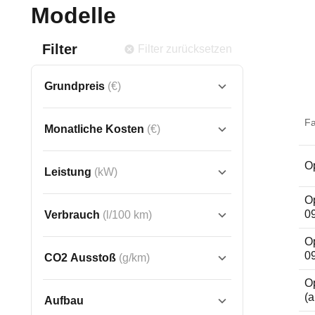
Modelle
Filter
Filter zurücksetzen
Grundpreis
(€)
F
Monatliche Kosten
(€)
Op
Leistung
(kW)
Op
0
Verbrauch
(l/100 km)
Op
0
CO2 Ausstoß
(g/km)
Op
(a
Aufbau