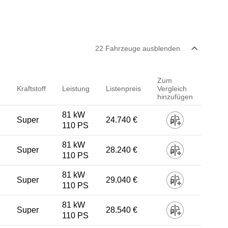
22
Fahrzeug
e
ausblenden
Zum
Kraftstoff
Leistung
Listenpreis
Vergleich
hinzufügen
81 kW
Super
24.740 €
110 PS
81 kW
Super
28.240 €
110 PS
81 kW
Super
29.040 €
110 PS
81 kW
Super
28.540 €
110 PS