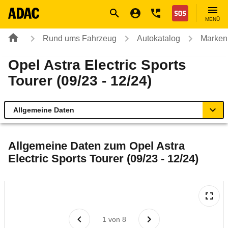
Navigation
Suche
Seiteninhalt
Fußzeile
Nothilfe
MENÜ
Rund ums Fahrzeug
Autokatalog
Marken
Opel Astra Electric Sports
Tourer (09/23 - 12/24)
Allgemeine Daten
Allgemeine Daten
Allgemeine Daten zum
Opel Astra
Electric Sports Tourer (09/23 - 12/24)
Technische Daten
Ähnliche Autotests
Laufende Kosten
1
von
8