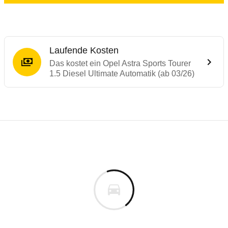
Laufende Kosten
Das kostet ein Opel Astra Sports Tourer
1.5 Diesel Ultimate Automatik (ab 03/26)
Laufende Kosten
Rückrufe & Mängel des Opel Astra
Technische Daten des
Opel Astra Sports 
Individuelle Berechnung
Berechnung
€
Keine gemeldeten Mängel
is
43.560 €
Fahrzeugpreis
Aktuell liegen uns keine Informationen zu Mängeln vo
0 km
h