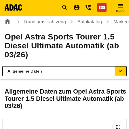
Navigation
Suche
Seiteninhalt
Fußzeile
Nothilfe
MENÜ
Rund ums Fahrzeug
Autokatalog
Marken
Opel Astra Sports Tourer 1.5
Diesel Ultimate Automatik (ab
03/26)
Allgemeine Daten
Allgemeine Daten
Allgemeine Daten zum
Opel Astra Sports
Tourer 1.5 Diesel Ultimate Automatik (ab
Technische Daten
03/26)
Laufende Kosten