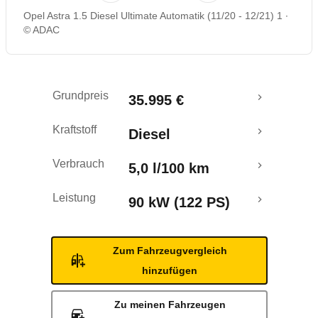
Opel Astra 1.5 Diesel Ultimate Automatik (11/20 - 12/21) 1
Rückrufe & Mängel
© ADAC
Grundpreis
35.995 €
Kraftstoff
Diesel
Verbrauch
5,0 l/100 km
Leistung
90 kW (122 PS)
Zum Fahrzeugvergleich
hinzufügen
Zu meinen Fahrzeugen