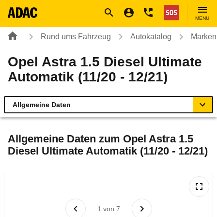
Navigation
Suche
Seiteninhalt
Fußzeile
Nothilfe
MENÜ
Rund ums Fahrzeug
Autokatalog
Marken
Opel Astra 1.5 Diesel Ultimate
Automatik (11/20 - 12/21)
Allgemeine Daten
Allgemeine Daten
Allgemeine Daten zum
Opel Astra 1.5
Diesel Ultimate Automatik (11/20 - 12/21)
Technische Daten
Ähnliche Autotests
Laufende Kosten
1
von
7