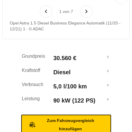
Laufende Kosten
1
von
7
Rückrufe & Mängel
Opel Astra 1.5 Diesel Business Elegance Automatik (11/20 -
12/21) 1
© ADAC
Grundpreis
30.560 €
Kraftstoff
Diesel
Verbrauch
5,0 l/100 km
Leistung
90 kW (122 PS)
Zum Fahrzeugvergleich
hinzufügen