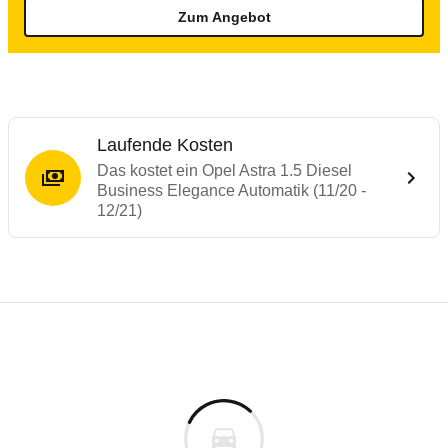
Zum Angebot
Laufende Kosten
Das kostet ein Opel Astra 1.5 Diesel
Business Elegance Automatik (11/20 -
12/21)
Testergebnisse von ähnlichen Autos
Laufende Kosten
Rückrufe & Mängel des Opel Astra
Technische Daten des
Opel Astra 1.5 Die
Hier finden Sie eine Übersicht aller Autotests aus de
Individuelle Berechnung
Berechnung
€
Rückruf
is