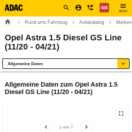
Navigation
Suche
Seiteninhalt
Fußzeile
Nothilfe
MENÜ
Rund ums Fahrzeug
Autokatalog
Marken
Opel Astra 1.5 Diesel GS Line
(11/20 - 04/21)
Allgemeine Daten
Allgemeine Daten
Allgemeine Daten zum
Opel Astra 1.5
Diesel GS Line (11/20 - 04/21)
Technische Daten
Ähnliche Autotests
Laufende Kosten
1
von
7