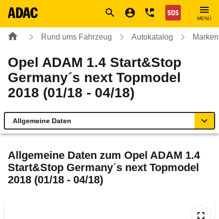
Navigation
Suche
Seiteninhalt
Fußzeile
Nothilfe
MENÜ
Rund ums Fahrzeug
Autokatalog
Marken
Opel ADAM 1.4 Start&Stop
Germany´s next Topmodel
2018 (01/18 - 04/18)
Allgemeine Daten
Allgemeine Daten
Allgemeine Daten zum
Opel ADAM 1.4
Start&Stop Germany´s next Topmodel
Technische Daten
2018 (01/18 - 04/18)
Ähnliche Autotests