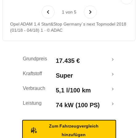
Laufende Kosten
1
von
5
Rückrufe & Mängel
Opel ADAM 1.4 Start&Stop Germany´s next Topmodel 2018
(01/18 - 04/18) 1
© ADAC
Crashtest
Grundpreis
17.435 €
Kraftstoff
Super
Verbrauch
5,1 l/100 km
Leistung
74 kW (100 PS)
Zum Fahrzeugvergleich
hinzufügen