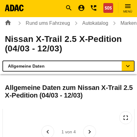
Navigation
Suche
Seiteninhalt
Fußzeile
Nothilfe
MENÜ
Rund ums Fahrzeug
Autokatalog
Marken
Nissan X-Trail 2.5 X-Pedition
(04/03 - 12/03)
Allgemeine Daten
Allgemeine Daten
Allgemeine Daten zum
Nissan X-Trail 2.5
X-Pedition (04/03 - 12/03)
Technische Daten
Ähnliche Autotests
Laufende Kosten
1
von
4