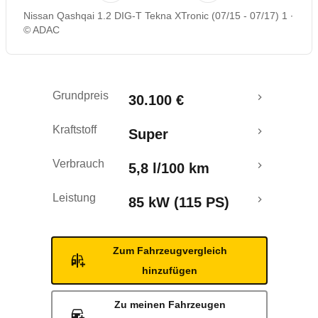
Nissan Qashqai 1.2 DIG-T Tekna XTronic (07/15 - 07/17) 1
Rückrufe & Mängel
© ADAC
Crashtest
Grundpreis
30.100 €
Kraftstoff
Super
Verbrauch
5,8 l/100 km
Leistung
85 kW (115 PS)
Zum Fahrzeugvergleich
hinzufügen
Zu meinen Fahrzeugen