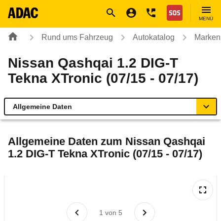
Navigation
Suche
Seiteninhalt
Fußzeile
Nothilfe
MENÜ
Rund ums Fahrzeug
Autokatalog
Marken
Nissan Qashqai 1.2 DIG-T
Tekna XTronic (07/15 - 07/17)
Allgemeine Daten
Allgemeine Daten
Allgemeine Daten zum
Nissan Qashqai
1.2 DIG-T Tekna XTronic (07/15 - 07/17)
Technische Daten
Ähnliche Autotests
Laufende Kosten
1
von
5