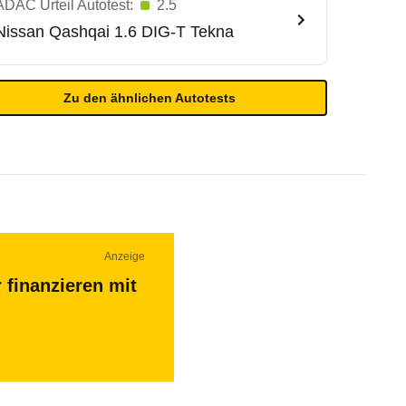
ADAC Urteil Autotest:
2.5
Nissan
Qashqai 1.6 DIG-T Tekna
Zu den ähnlichen Autotests
Anzeige
 finanzieren mit