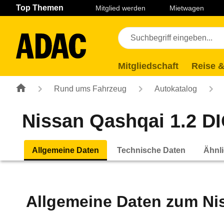
Navigation
Suche
Seiteninhalt
Fußzeile
Top Themen
Mitglied werden
Mietwagen
Mitgliedschaft
Reise &
Rund ums Fahrzeug
Autokatalog
Nissan Qashqai 1.2 DIG
Allgemeine Daten
Technische Daten
Ähnli
Allgemeine Daten zum
Ni