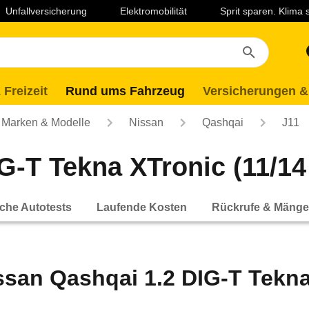
Unfallversicherung
Elektromobilität
Sprit sparen. Klima
 Freizeit
Rund ums Fahrzeug
Versicherungen &
Marken & Modelle
Nissan
Qashqai
J11
-T Tekna XTronic (11/14 
che Autotests
Laufende Kosten
Rückrufe & Mänge
ssan Qashqai 1.2 DIG-T Tekna 