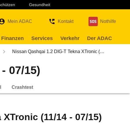
 schützen
Gesundheit
Mein ADAC
Kontakt
Nothilfe
 Finanzen
Services
Verkehr
Der ADAC
Nissan Qashqai 1.2 DIG-T Tekna XTronic (…
- 07/15)
l
Crashtest
XTronic (11/14 - 07/15)