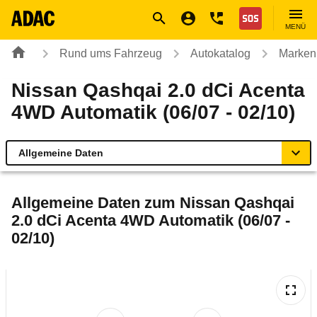
Navigation
Suche
Seiteninhalt
Fußzeile
Nothilfe
MENÜ
Rund ums Fahrzeug
Autokatalog
Marken
Nissan Qashqai 2.0 dCi Acenta
4WD Automatik (06/07 - 02/10)
Allgemeine Daten
Allgemeine Daten
Allgemeine Daten zum
Nissan Qashqai
2.0 dCi Acenta 4WD Automatik (06/07 -
Technische Daten
02/10)
Ähnliche Autotests
Laufende Kosten