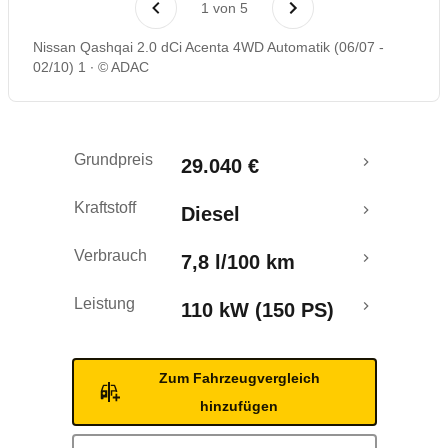
1
von
5
Rückrufe & Mängel
Nissan Qashqai 2.0 dCi Acenta 4WD Automatik (06/07 -
02/10) 1
© ADAC
Crashtest
Grundpreis
29.040 €
Kraftstoff
Diesel
Verbrauch
7,8 l/100 km
Leistung
110 kW (150 PS)
Zum Fahrzeugvergleich
hinzufügen