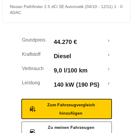
Nissan Pathfinder 2.5 dCi SE Automatik (04/10 - 12/11) 1
©
Rückrufe & Mängel
ADAC
Crashtest
Grundpreis
44.270 €
Kraftstoff
Diesel
Verbrauch
9,0 l/100 km
Leistung
140 kW (190 PS)
Zum Fahrzeugvergleich
hinzufügen
Zu meinen Fahrzeugen