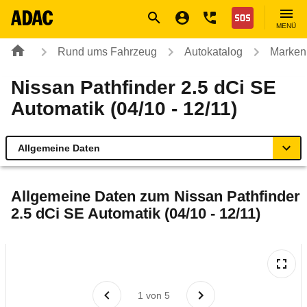
Navigation
Suche
Seiteninhalt
Fußzeile
Nothilfe
MENÜ
Rund ums Fahrzeug
Autokatalog
Marken
Nissan Pathfinder 2.5 dCi SE
Automatik (04/10 - 12/11)
Allgemeine Daten
Allgemeine Daten
Allgemeine Daten zum
Nissan Pathfinder
2.5 dCi SE Automatik (04/10 - 12/11)
Technische Daten
Ähnliche Autotests
Laufende Kosten
1
von
5