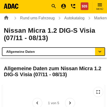
Navigation
Suche
Seiteninhalt
Fußzeile
Nothilfe
MENÜ
Rund ums Fahrzeug
Autokatalog
Marken
Nissan Micra 1.2 DIG-S Visia
(07/11 - 08/13)
Allgemeine Daten
Allgemeine Daten
Allgemeine Daten zum
Nissan Micra 1.2
DIG-S Visia (07/11 - 08/13)
Technische Daten
Ähnliche Autotests
Laufende Kosten
1
von
5