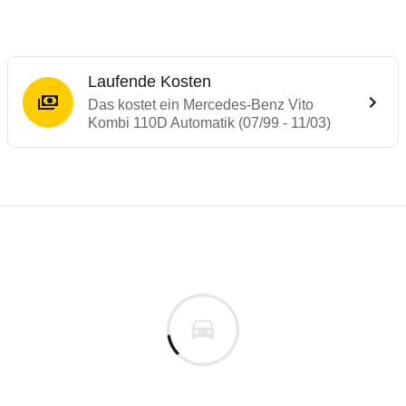
Laufende Kosten
Das kostet ein Mercedes-Benz Vito
Kombi 110D Automatik (07/99 - 11/03)
Laufende Kosten
Rückrufe & Mängel des Mercedes-Benz Vit
Technische Daten des
Mercedes-Benz Vit
Individuelle Berechnung
Berechnung
€
Rückruf
is
32.546 €
Fahrzeugpreis
Hier können Sie sich zu den Rückrufen des Fahrzeuges 
0 km
h