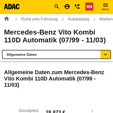
Navigation
Suche
Seiteninhalt
Fußzeile
Nothilfe
MENÜ
Rund ums Fahrzeug
Autokatalog
Marken
Mercedes-Benz Vito Kombi
110D Automatik (07/99 - 11/03)
Allgemeine Daten
Allgemeine Daten
Allgemeine Daten zum
Mercedes-Benz
Vito Kombi 110D Automatik (07/99 -
Technische Daten
11/03)
Laufende Kosten
Rückrufe & Mängel
Grundpreis
28.873 €