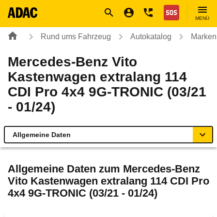
Navigation
Suche
Seiteninhalt
Fußzeile
Nothilfe
MENÜ
Rund ums Fahrzeug
Autokatalog
Marken
Mercedes-Benz Vito
Kastenwagen extralang 114
CDI Pro 4x4 9G-TRONIC (03/21
- 01/24)
Allgemeine Daten
Allgemeine Daten
Allgemeine Daten zum
Mercedes-Benz
Vito Kastenwagen extralang 114 CDI Pro
Technische Daten
4x4 9G-TRONIC (03/21 - 01/24)
Laufende Kosten