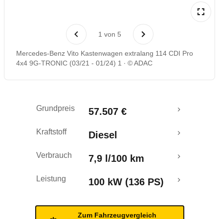
Rückrufe & Mängel
1
von
5
Mercedes-Benz Vito Kastenwagen extralang 114 CDI Pro
4x4 9G-TRONIC (03/21 - 01/24) 1
© ADAC
Grundpreis
57.507 €
Kraftstoff
Diesel
Verbrauch
7,9 l/100 km
Leistung
100 kW (136 PS)
Zum Fahrzeugvergleich