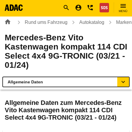
Navigation
Suche
Seiteninhalt
Fußzeile
Nothilfe
MENÜ
Rund ums Fahrzeug
Autokatalog
Marken
Mercedes-Benz Vito
Kastenwagen kompakt 114 CDI
Select 4x4 9G-TRONIC (03/21 -
01/24)
Allgemeine Daten
Allgemeine Daten
Allgemeine Daten zum
Mercedes-Benz
Vito Kastenwagen kompakt 114 CDI
Technische Daten
Select 4x4 9G-TRONIC (03/21 - 01/24)
Laufende Kosten