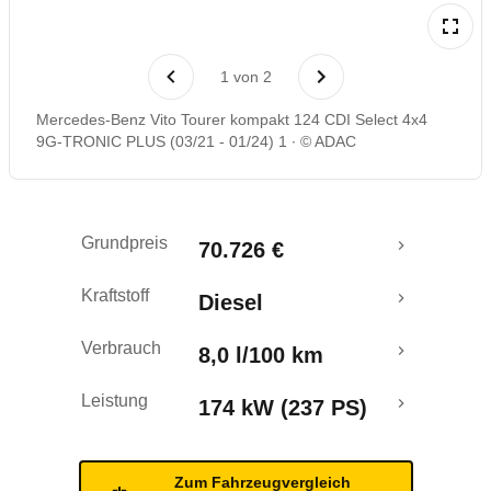
Rückrufe & Mängel
1
von
2
Mercedes-Benz Vito Tourer kompakt 124 CDI Select 4x4
9G-TRONIC PLUS (03/21 - 01/24) 1
© ADAC
Grundpreis
70.726 €
Kraftstoff
Diesel
Verbrauch
8,0 l/100 km
Leistung
174 kW (237 PS)
Zum Fahrzeugvergleich