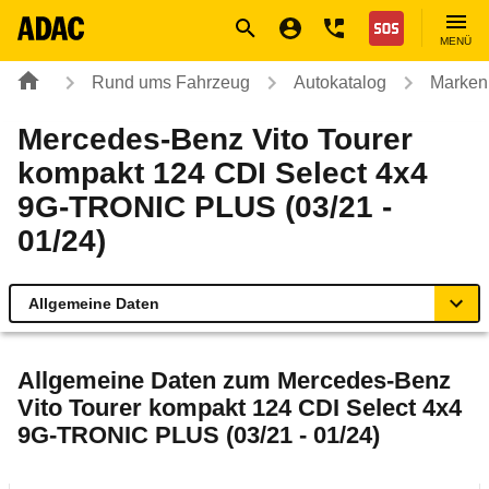
Navigation
Suche
Seiteninhalt
Fußzeile
Nothilfe
MENÜ
Rund ums Fahrzeug
Autokatalog
Marken
Mercedes-Benz Vito Tourer
kompakt 124 CDI Select 4x4
9G-TRONIC PLUS (03/21 -
01/24)
Allgemeine Daten
Allgemeine Daten
Allgemeine Daten zum
Mercedes-Benz
Vito Tourer kompakt 124 CDI Select 4x4
Technische Daten
9G-TRONIC PLUS (03/21 - 01/24)
Laufende Kosten