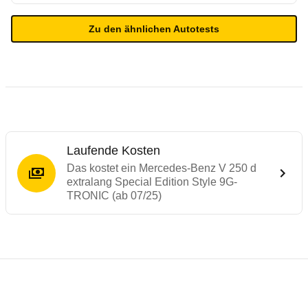
Zu den ähnlichen Autotests
Laufende Kosten
Das kostet ein Mercedes-Benz V 250 d
extralang Special Edition Style 9G-
TRONIC (ab 07/25)
Testergebnisse von ähnlichen Autos
Laufende Kosten
Rückrufe & Mängel des Mercedes-Benz V-
Technische Daten des
Mercedes-Benz V 25