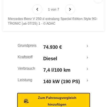
Laufende Kosten
1
von
7
Rückrufe & Mängel
Mercedes-Benz V 250 d extralang Special Edition Style 9G-
TRONIC (ab 07/25) 1
© ADAC
Grundpreis
74.930 €
Kraftstoff
Diesel
Verbrauch
7,4 l/100 km
Leistung
140 kW (190 PS)
Zum Fahrzeugvergleich
hinzufügen