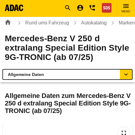
Navigation
Suche
Seiteninhalt
Fußzeile
Nothilfe
MENÜ
Rund ums Fahrzeug
Autokatalog
Marken
Mercedes-Benz V 250 d
extralang Special Edition Style
9G-TRONIC (ab 07/25)
Allgemeine Daten
Allgemeine Daten
Allgemeine Daten zum
Mercedes-Benz V
250 d extralang Special Edition Style 9G-
Technische Daten
TRONIC (ab 07/25)
Ähnliche Autotests