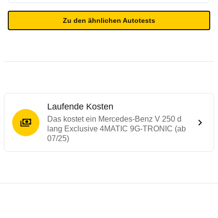
Zu den ähnlichen Autotests
Laufende Kosten
Das kostet ein Mercedes-Benz V 250 d
lang Exclusive 4MATIC 9G-TRONIC (ab
07/25)
Testergebnisse von ähnlichen Autos
Laufende Kosten
Rückrufe & Mängel des Mercedes-Benz V-
Technische Daten des
Mercedes-Benz V 2