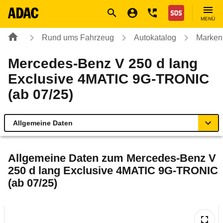
Navigation
Suche
Seiteninhalt
Fußzeile
Nothilfe
MENÜ
Rund ums Fahrzeug
Autokatalog
Marken
Mercedes-Benz V 250 d lang
Exclusive 4MATIC 9G-TRONIC
(ab 07/25)
Allgemeine Daten
Allgemeine Daten
Allgemeine Daten zum
Mercedes-Benz V
250 d lang Exclusive 4MATIC 9G-TRONIC
Technische Daten
(ab 07/25)
Ähnliche Autotests