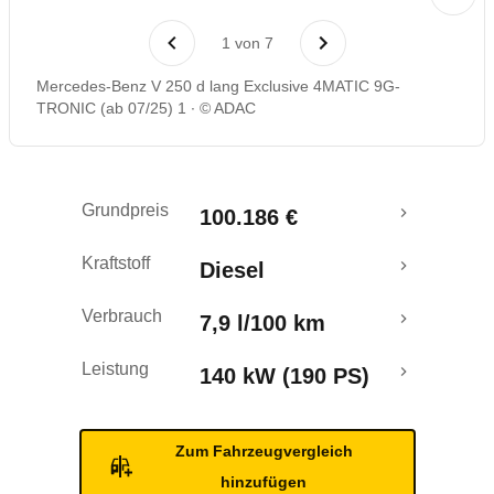
Laufende Kosten
1
von
7
Rückrufe & Mängel
Mercedes-Benz V 250 d lang Exclusive 4MATIC 9G-
TRONIC (ab 07/25) 1
© ADAC
Grundpreis
100.186 €
Kraftstoff
Diesel
Verbrauch
7,9 l/100 km
Leistung
140 kW (190 PS)
Zum Fahrzeugvergleich
hinzufügen