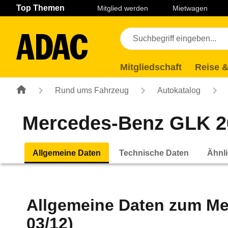
Navigation
Suche
Seiteninhalt
Fußzeile
Top Themen
Mitglied werden
Mietwagen
Mitgliedschaft
Reise &
Rund ums Fahrzeug
Autokatalog
Mercedes-Benz GLK 20
Allgemeine Daten
Technische Daten
Ähnli
Allgemeine Daten zum
Me
03/12)