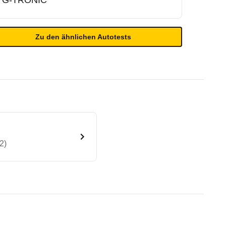
7G-TRONIC
Zu den ähnlichen Autotests
2)