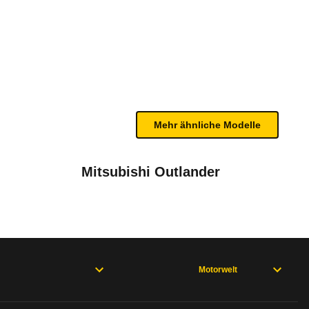
FICIENCY (04/11 - 03/12)
te Fahrzeug.
eim Heckcrash und beim Fußgängerschutztest 5 Ster
n sind, entnehmen Sie bitte dem Rückruf, da häufi
- 2012)
Mehr ähnliche Modelle
Mitsubishi Outlander
Bauzeitraum: 12/2003 - 12/2016 * mit neuer Steuergeräte-Codierung durch Werkstatt im Zeitraum 03.-05.12.2016
April 2017
Motorwelt
offfilter
November 2010
4 - 04/08), GLK-Klasse204 (03/12 - 06/15), GLK-Klasse204 (06/