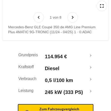
Laufende Kosten
1
von
8
Rückrufe & Mängel
Mercedes-Benz GLE Coupé 350 de AMG Line Premium
Plus 4MATIC 9G-TRONIC (11/24 - 04/25) 1
© ADAC
Reichweitenrechner
Grundpreis
114.954 €
Kraftstoff
Diesel
Verbrauch
0,5 l/100 km
Leistung
245 kW (333 PS)
Zum Fahrzeugvergleich