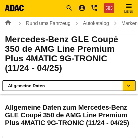
Navigation
Suche
Seiteninhalt
Fußzeile
Nothilfe
MENÜ
Rund ums Fahrzeug
Autokatalog
Marken
Mercedes-Benz GLE Coupé
350 de AMG Line Premium
Plus 4MATIC 9G-TRONIC
(11/24 - 04/25)
Allgemeine Daten
Allgemeine Daten
Allgemeine Daten zum
Mercedes-Benz
GLE Coupé 350 de AMG Line Premium
Technische Daten
Plus 4MATIC 9G-TRONIC (11/24 - 04/25)
Ähnliche Autotests