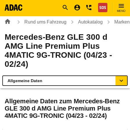
Navigation
Suche
Seiteninhalt
Fußzeile
Nothilfe
MENÜ
Rund ums Fahrzeug
Autokatalog
Marken
Mercedes-Benz GLE 300 d
AMG Line Premium Plus
4MATIC 9G-TRONIC (04/23 -
02/24)
Allgemeine Daten
Allgemeine Daten
Allgemeine Daten zum
Mercedes-Benz
GLE 300 d AMG Line Premium Plus
Technische Daten
4MATIC 9G-TRONIC (04/23 - 02/24)
Ähnliche Autotests