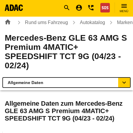
Navigation
Suche
Seiteninhalt
Fußzeile
Nothilfe
MENÜ
Rund ums Fahrzeug
Autokatalog
Marken
Mercedes-Benz GLE 63 AMG S
Premium 4MATIC+
SPEEDSHIFT TCT 9G (04/23 -
02/24)
Allgemeine Daten
Allgemeine Daten
Allgemeine Daten zum
Mercedes-Benz
GLE 63 AMG S Premium 4MATIC+
Technische Daten
SPEEDSHIFT TCT 9G (04/23 - 02/24)
Ähnliche Autotests