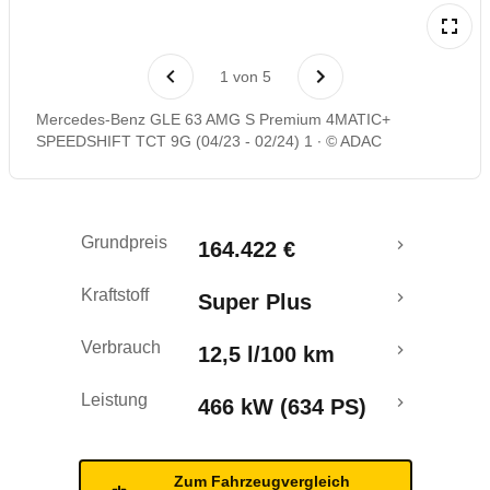
Laufende Kosten
1
von
5
Rückrufe & Mängel
Mercedes-Benz GLE 63 AMG S Premium 4MATIC+
SPEEDSHIFT TCT 9G (04/23 - 02/24) 1
© ADAC
Grundpreis
164.422 €
Kraftstoff
Super Plus
Verbrauch
12,5 l/100 km
Leistung
466 kW (634 PS)
Zum Fahrzeugvergleich