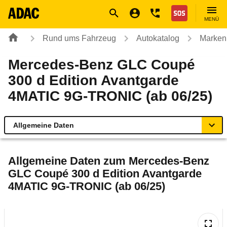
Navigation
Suche
Seiteninhalt
Fußzeile
Nothilfe
MENÜ
Rund ums Fahrzeug
Autokatalog
Marken
Mercedes-Benz GLC Coupé
300 d Edition Avantgarde
4MATIC 9G-TRONIC (ab 06/25)
Allgemeine Daten
Allgemeine Daten
Allgemeine Daten zum
Mercedes-Benz
GLC Coupé 300 d Edition Avantgarde
Technische Daten
4MATIC 9G-TRONIC (ab 06/25)
Ähnliche Autotests