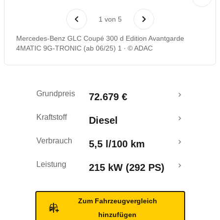
Laufende Kosten
1
von
5
Rückrufe & Mängel
Mercedes-Benz GLC Coupé 300 d Edition Avantgarde
4MATIC 9G-TRONIC (ab 06/25) 1
© ADAC
Grundpreis
72.679 €
Kraftstoff
Diesel
Verbrauch
5,5 l/100 km
Leistung
215 kW (292 PS)
Zum Fahrzeugvergleich
hinzufügen