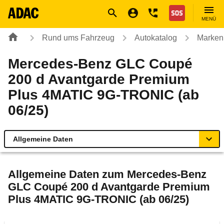
Navigation
Suche
Seiteninhalt
Fußzeile
Nothilfe
MENÜ
Rund ums Fahrzeug
Autokatalog
Marken
Mercedes-Benz GLC Coupé
200 d Avantgarde Premium
Plus 4MATIC 9G-TRONIC (ab
06/25)
Allgemeine Daten
Allgemeine Daten
Allgemeine Daten zum
Mercedes-Benz
GLC Coupé 200 d Avantgarde Premium
Technische Daten
Plus 4MATIC 9G-TRONIC (ab 06/25)
Ähnliche Autotests