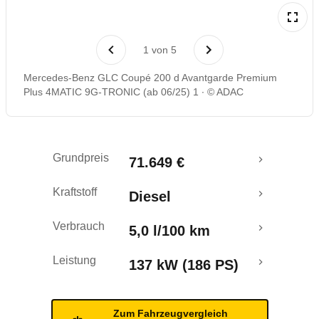
Laufende Kosten
1
von
5
Rückrufe & Mängel
Mercedes-Benz GLC Coupé 200 d Avantgarde Premium
Plus 4MATIC 9G-TRONIC (ab 06/25) 1
© ADAC
Grundpreis
71.649 €
Kraftstoff
Diesel
Verbrauch
5,0 l/100 km
Leistung
137 kW (186 PS)
Zum Fahrzeugvergleich