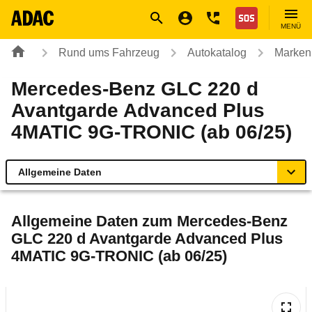
Navigation
Suche
Seiteninhalt
Fußzeile
Nothilfe
MENÜ
Rund ums Fahrzeug
Autokatalog
Marken
Mercedes-Benz GLC 220 d
Avantgarde Advanced Plus
4MATIC 9G-TRONIC (ab 06/25)
Allgemeine Daten
Allgemeine Daten
Allgemeine Daten zum
Mercedes-Benz
GLC 220 d Avantgarde Advanced Plus
Technische Daten
4MATIC 9G-TRONIC (ab 06/25)
Ähnliche Autotests