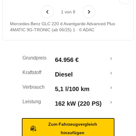
Laufende Kosten
1
von
8
Rückrufe & Mängel
Mercedes-Benz GLC 220 d Avantgarde Advanced Plus
4MATIC 9G-TRONIC (ab 06/25) 1
© ADAC
Crashtest
Grundpreis
64.956 €
Kraftstoff
Diesel
Verbrauch
5,1 l/100 km
Leistung
162 kW (220 PS)
Zum Fahrzeugvergleich
hinzufügen