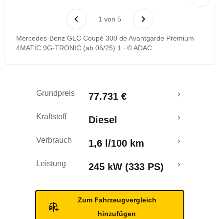
Laufende Kosten
1
von
5
Rückrufe & Mängel
Mercedes-Benz GLC Coupé 300 de Avantgarde Premium
4MATIC 9G-TRONIC (ab 06/25) 1
© ADAC
Reichweitenrechner
Grundpreis
77.731 €
Kraftstoff
Diesel
Verbrauch
1,6 l/100 km
Leistung
245 kW (333 PS)
Zum Fahrzeugvergleich
hinzufügen