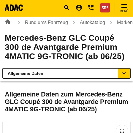
Navigation
Suche
Seiteninhalt
Fußzeile
Nothilfe
MENÜ
Rund ums Fahrzeug
Autokatalog
Marken
Mercedes-Benz GLC Coupé
300 de Avantgarde Premium
4MATIC 9G-TRONIC (ab 06/25)
Allgemeine Daten
Allgemeine Daten
Allgemeine Daten zum
Mercedes-Benz
GLC Coupé 300 de Avantgarde Premium
Technische Daten
4MATIC 9G-TRONIC (ab 06/25)
Ähnliche Autotests