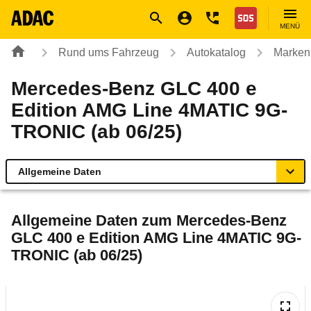
Navigation
Suche
Seiteninhalt
Fußzeile
Nothilfe
MENÜ
Rund ums Fahrzeug
Autokatalog
Marken
Mercedes-Benz GLC 400 e
Edition AMG Line 4MATIC 9G-
TRONIC (ab 06/25)
Allgemeine Daten
Allgemeine Daten
Allgemeine Daten zum
Mercedes-Benz
GLC 400 e Edition AMG Line 4MATIC 9G-
Technische Daten
TRONIC (ab 06/25)
Ähnliche Autotests