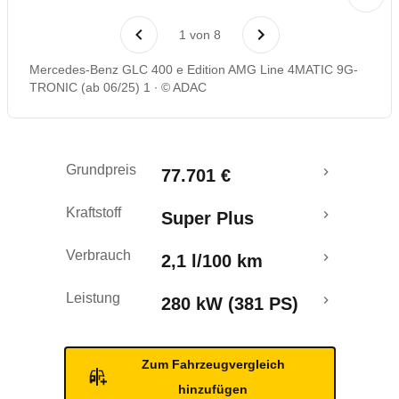
Laufende Kosten
1
von
8
Rückrufe & Mängel
Mercedes-Benz GLC 400 e Edition AMG Line 4MATIC 9G-
TRONIC (ab 06/25) 1
© ADAC
Reichweitenrechner
Crashtest
Grundpreis
77.701 €
Kraftstoff
Super Plus
Verbrauch
2,1 l/100 km
Leistung
280 kW (381 PS)
Zum Fahrzeugvergleich
hinzufügen