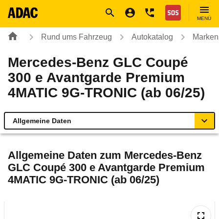
Navigation
Suche
Seiteninhalt
Fußzeile
Nothilfe
MENÜ
Rund ums Fahrzeug
Autokatalog
Marken
Mercedes-Benz GLC Coupé
300 e Avantgarde Premium
4MATIC 9G-TRONIC (ab 06/25)
Allgemeine Daten
Allgemeine Daten
Allgemeine Daten zum
Mercedes-Benz
GLC Coupé 300 e Avantgarde Premium
Technische Daten
4MATIC 9G-TRONIC (ab 06/25)
Ähnliche Autotests