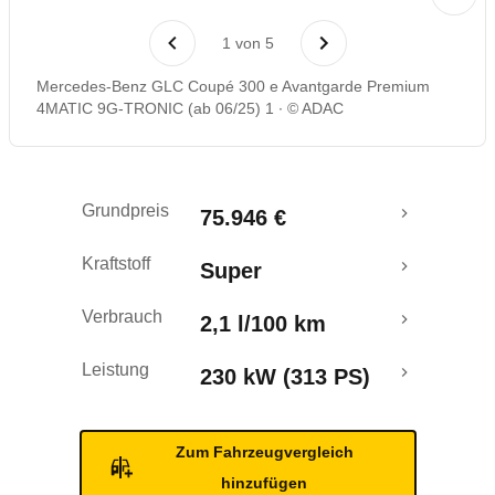
Laufende Kosten
1
von
5
Rückrufe & Mängel
Mercedes-Benz GLC Coupé 300 e Avantgarde Premium
4MATIC 9G-TRONIC (ab 06/25) 1
© ADAC
Reichweitenrechner
Grundpreis
75.946 €
Kraftstoff
Super
Verbrauch
2,1 l/100 km
Leistung
230 kW (313 PS)
Zum Fahrzeugvergleich
hinzufügen