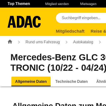
Navigation
Suche
Seiteninhalt
Fußzeile
Top Themen
Mitglied werden
Mietwagen
Mitgliedschaft
Reise &
Rund ums Fahrzeug
Autokatalog
Mercedes-Benz GLC 3
TRONIC (10/22 - 04/24
Allgemeine Daten
Technische Daten
Ähnli
Allgemeine Daten zum
Me