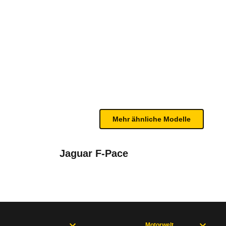
Advanced Plus 4MATIC 9G-TR
te Fahrzeug.
 Gurtwarnern in der ersten und zweiten Sitzreihe m
n sind, entnehmen Sie bitte dem Rückruf, da häufi
Mehr ähnliche Modelle
Jaguar F-Pace
Motorwelt