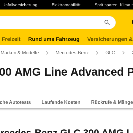
Unfallversicherung
Elektromobilität
Sprit sparen. Klima
 Freizeit
Rund ums Fahrzeug
Versicherungen &
Marken & Modelle
Mercedes-Benz
GLC
00 AMG Line Advanced P
)
che Autotests
Laufende Kosten
Rückrufe & Mänge
rcedes-Benz GLC 300 AMG L