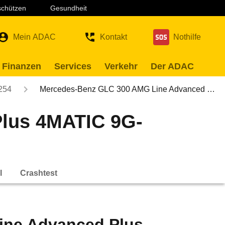
 schützen
Gesundheit
Mein ADAC
Kontakt
Nothilfe
 Finanzen
Services
Verkehr
Der ADAC
254
Mercedes-Benz GLC 300 AMG Line Advanced …
lus 4MATIC 9G-
l
Crashtest
ine Advanced Plus