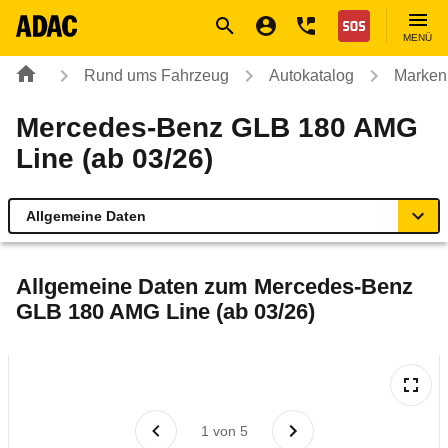
Navigation
Suche
Seiteninhalt
Fußzeile
Nothilfe
MENÜ
Rund ums Fahrzeug
Autokatalog
Marken
Mercedes-Benz GLB 180 AMG
Line (ab 03/26)
Allgemeine Daten
Allgemeine Daten
Allgemeine Daten zum
Mercedes-Benz
GLB 180 AMG Line (ab 03/26)
Technische Daten
Laufende Kosten
Rückrufe & Mängel
1
von
5