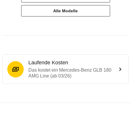
Alle Modelle
Laufende Kosten
Das kostet ein Mercedes-Benz GLB 180
AMG Line (ab 03/26)
Laufende Kosten
Rückrufe & Mängel des Mercedes-Benz G
Technische Daten des
Mercedes-Benz GLB