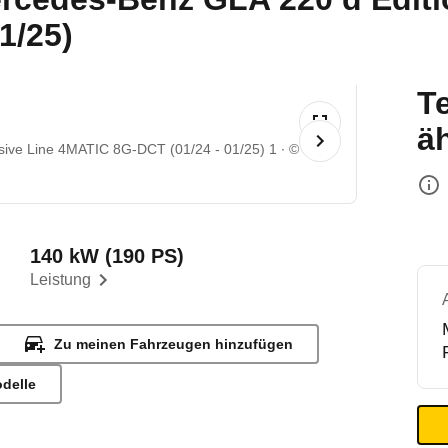
1/25)
T
ä
sive Line 4MATIC 8G-DCT (01/24 - 01/25) 1
©
140 kW (190 PS)
Leistung
Zu meinen Fahrzeugen hinzufügen
odelle