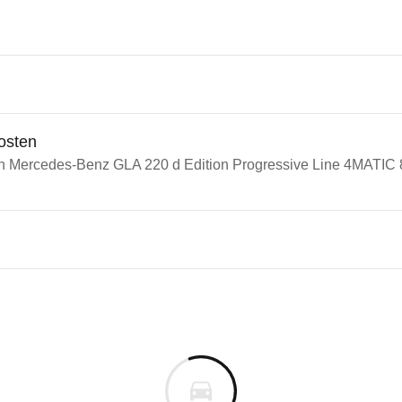
osten
in Mercedes-Benz GLA 220 d Edition Progressive Line 4MATIC
n Autos
cedes-Benz GLA
des-Benz GLA 220 d Edition 
s derselben Baureihengeneration wie das ausgewähl