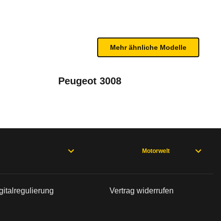
n sind, entnehmen Sie bitte dem Rückruf, da häufi
Mehr ähnliche Modelle
Peugeot 3008
 (01/24 - 04/26), EQB 243 (01/24 - 09/25), GLA 247 (ab 07/23)
Motorwelt
gitalregulierung
Vertrag widerrufen