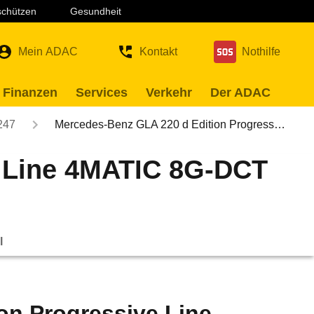
 schützen
Gesundheit
Mein ADAC
Kontakt
Nothilfe
 Finanzen
Services
Verkehr
Der ADAC
247
Mercedes-Benz GLA 220 d Edition Progress…
e Line 4MATIC 8G-DCT
l
on Progressive Line