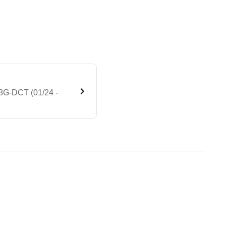
 8G-DCT (01/24 -
Progressive Line 4MATIC 8G-D
te Fahrzeug.