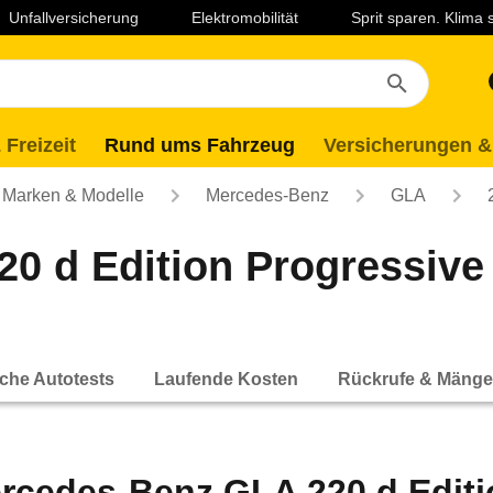
Unfallversicherung
Elektromobilität
Sprit sparen. Klima
 Freizeit
Rund ums Fahrzeug
Versicherungen &
Marken & Modelle
Mercedes-Benz
GLA
0 d Edition Progressiv
che Autotests
Laufende Kosten
Rückrufe & Mänge
rcedes-Benz GLA 220 d Editi