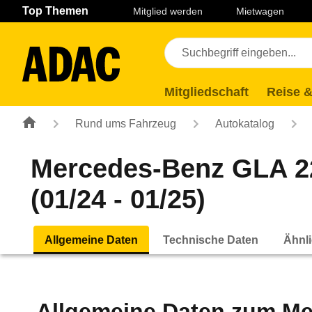
Navigation
Suche
Seiteninhalt
Fußzeile
Top Themen
Mitglied werden
Mietwagen
Mitgliedschaft
Reise &
Rund ums Fahrzeug
Autokatalog
Mercedes-Benz GLA 22
(01/24 - 01/25)
Allgemeine Daten
Technische Daten
Ähnli
Allgemeine Daten zum
Me