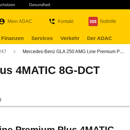
 schützen
Gesundheit
Mein ADAC
Kontakt
Nothilfe
 Finanzen
Services
Verkehr
Der ADAC
247
Mercedes-Benz GLA 250 AMG Line Premium P…
lus 4MATIC 8G-DCT
l
ine Premium Plus 4MATIC