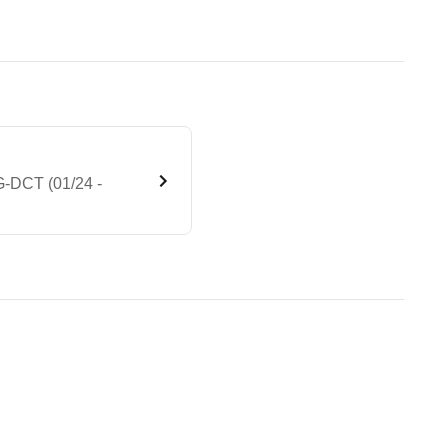
-DCT (01/24 -
Premium Plus 4MATIC 8G-DCT
te Fahrzeug.