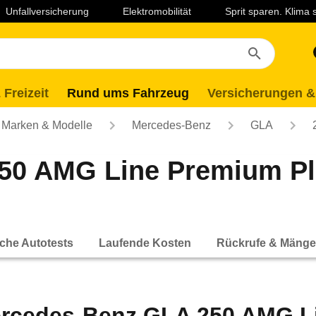
Unfallversicherung
Elektromobilität
Sprit sparen. Klima
 Freizeit
Rund ums Fahrzeug
Versicherungen &
Marken & Modelle
Mercedes-Benz
GLA
50 AMG Line Premium P
che Autotests
Laufende Kosten
Rückrufe & Mänge
rcedes-Benz GLA 250 AMG L