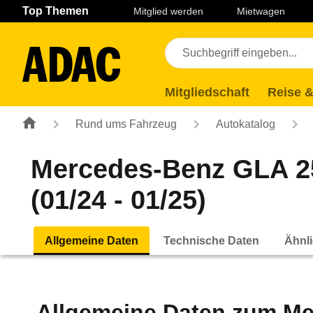
Navigation
Suche
Seiteninhalt
Fußzeile
Top Themen
Mitglied werden
Mietwagen
Mitgliedschaft
Reise &
Rund ums Fahrzeug
Autokatalog
Mercedes-Benz GLA 2
(01/24 - 01/25)
Allgemeine Daten
Technische Daten
Ähnli
Allgemeine Daten zum
Me