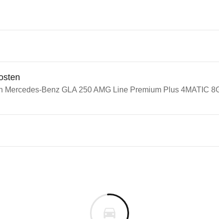
osten
ein Mercedes-Benz GLA 250 AMG Line Premium Plus 4MATIC 8G
n Autos
cedes-Benz GLA
edes-Benz GLA 250 AMG Line 
s derselben Baureihengeneration wie das ausgewähl