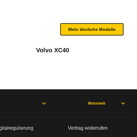
n sind, entnehmen Sie bitte dem Rückruf, da häufi
Mehr ähnliche Modelle
Volvo XC40
 (01/24 - 04/26), EQB 243 (01/24 - 09/25), GLA 247 (ab 07/23)
Motorwelt
gitalregulierung
Vertrag widerrufen