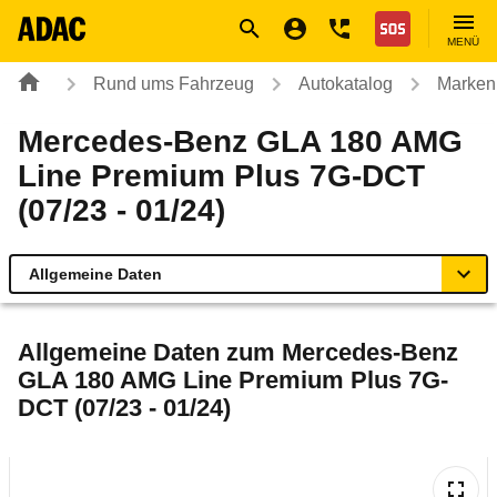
Navigation
Suche
Seiteninhalt
Fußzeile
Nothilfe
MENÜ
Rund ums Fahrzeug
Autokatalog
Marken
Mercedes-Benz GLA 180 AMG
Line Premium Plus 7G-DCT
(07/23 - 01/24)
Allgemeine Daten
Allgemeine Daten
Allgemeine Daten zum
Mercedes-Benz
GLA 180 AMG Line Premium Plus 7G-
Technische Daten
DCT (07/23 - 01/24)
Ähnliche Autotests