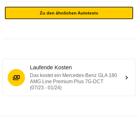
Zu den ähnlichen Autotests
Laufende Kosten
Das kostet ein Mercedes-Benz GLA 180
AMG Line Premium Plus 7G-DCT
(07/23 - 01/24)
Testergebnisse von ähnlichen Autos
Laufende Kosten
Rückrufe & Mängel des Mercedes-Benz G
Technische Daten des
Mercedes-Benz GLA