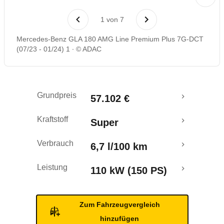
Laufende Kosten
1
von
7
Rückrufe & Mängel
Mercedes-Benz GLA 180 AMG Line Premium Plus 7G-DCT
(07/23 - 01/24) 1
© ADAC
Grundpreis
57.102 €
Kraftstoff
Super
Verbrauch
6,7 l/100 km
Leistung
110 kW (150 PS)
Zum Fahrzeugvergleich
hinzufügen