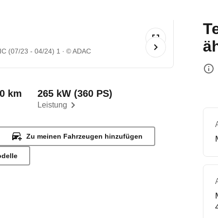
T
ä
C (07/23 - 04/24) 1
© ADAC
00 km
265 kW (360 PS)
Leistung
Zu meinen Fahrzeugen hinzufügen
odelle