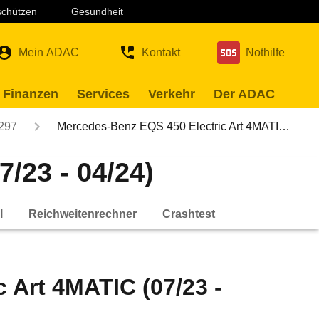
 schützen
Gesundheit
Mein ADAC
Kontakt
Nothilfe
 Finanzen
Services
Verkehr
Der ADAC
297
Mercedes-Benz EQS 450 Electric Art 4MATI…
/23 - 04/24)
l
Reichweitenrechner
Crashtest
 Art 4MATIC (07/23 -