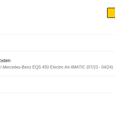
osten
in Mercedes-Benz EQS 450 Electric Art 4MATIC (07/23 - 04/24)
n Autos
cedes-Benz EQS
des-Benz EQS 450 Electric Ar