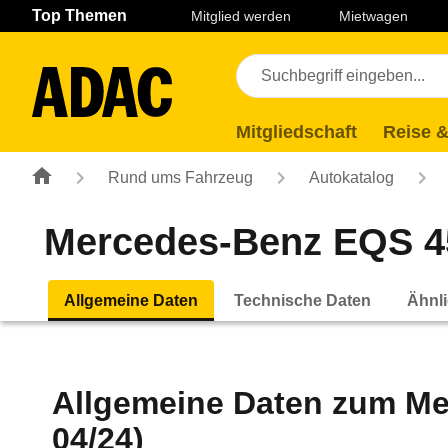
Navigation
Suche
Seiteninhalt
Fußzeile
Top Themen
Mitglied werden
Mietwagen
Mitgliedschaft
Reise &
Rund ums Fahrzeug
Autokatalog
Mercedes-Benz EQS 450
Allgemeine Daten
Technische Daten
Ähnli
Allgemeine Daten zum
Me
04/24)