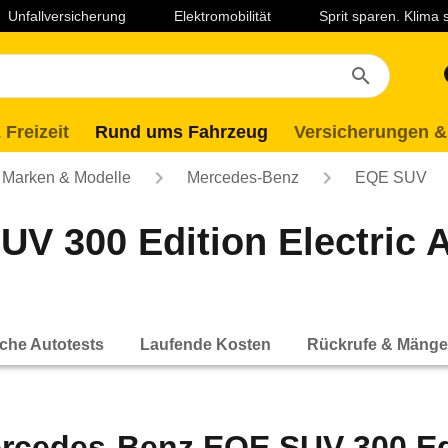
Unfallversicherung
Elektromobilität
Sprit sparen. Klima
 Freizeit
Rund ums Fahrzeug
Versicherungen &
Marken & Modelle
Mercedes-Benz
EQE SUV
 300 Edition Electric A
che Autotests
Laufende Kosten
Rückrufe & Mänge
rcedes-Benz EQE SUV 300 Edi