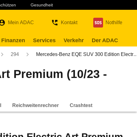
 schützen
Gesundheit
Mein ADAC
Kontakt
Nothilfe
 Finanzen
Services
Verkehr
Der ADAC
294
Mercedes-Benz EQE SUV 300 Edition Electr
rt Premium (10/23 -
l
Reichweitenrechner
Crashtest
tion Electric Art Premium