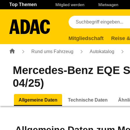
Navigation
Suche
Seiteninhalt
Fußzeile
Top Themen
Mitglied werden
Mietwagen
Mitgliedschaft
Reise &
Rund ums Fahrzeug
Autokatalog
Mercedes-Benz EQE SUV
04/25)
Allgemeine Daten
Technische Daten
Ähnli
Allgemeine Daten zum
Me