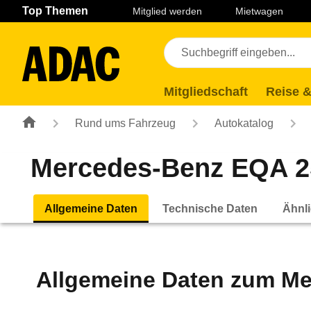
Navigation
Suche
Seiteninhalt
Fußzeile
Top Themen
Mitglied werden
Mietwagen
Mitgliedschaft
Reise &
Rund ums Fahrzeug
Autokatalog
Mercedes-Benz EQA 250
Allgemeine Daten
Technische Daten
Ähnli
Allgemeine Daten zum
Me