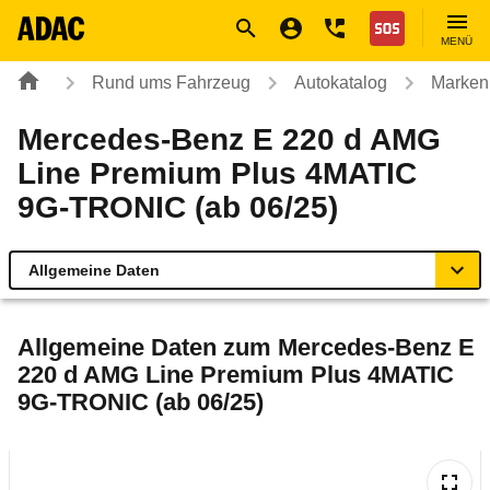
Navigation
Suche
Seiteninhalt
Fußzeile
Nothilfe
MENÜ
Rund ums Fahrzeug
Autokatalog
Marken
Mercedes-Benz E 220 d AMG
Line Premium Plus 4MATIC
9G-TRONIC (ab 06/25)
Allgemeine Daten
Allgemeine Daten
Allgemeine Daten zum
Mercedes-Benz E
220 d AMG Line Premium Plus 4MATIC
Technische Daten
9G-TRONIC (ab 06/25)
Ähnliche Autotests