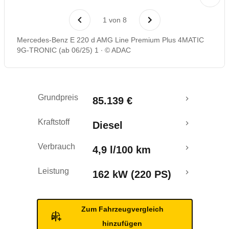
Laufende Kosten
1
von
8
Rückrufe & Mängel
Mercedes-Benz E 220 d AMG Line Premium Plus 4MATIC
9G-TRONIC (ab 06/25) 1
© ADAC
Crashtest
Grundpreis
85.139 €
Kraftstoff
Diesel
Verbrauch
4,9 l/100 km
Leistung
162 kW (220 PS)
Zum Fahrzeugvergleich
hinzufügen