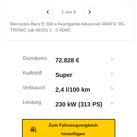
Laufende Kosten
1
von
8
Rückrufe & Mängel
Mercedes-Benz E 300 e Avantgarde Advanced 4MATIC 9G-
TRONIC (ab 06/25) 1
© ADAC
Reichweitenrechner
Crashtest
Grundpreis
72.828 €
Kraftstoff
Super
Verbrauch
2,4 l/100 km
Leistung
230 kW (313 PS)
Zum Fahrzeugvergleich
hinzufügen