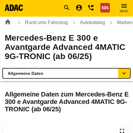
Navigation
Suche
Seiteninhalt
Fußzeile
Nothilfe
MENÜ
Rund ums Fahrzeug
Autokatalog
Marken
Mercedes-Benz E 300 e
Avantgarde Advanced 4MATIC
9G-TRONIC (ab 06/25)
Allgemeine Daten
Allgemeine Daten
Allgemeine Daten zum
Mercedes-Benz E
300 e Avantgarde Advanced 4MATIC 9G-
Technische Daten
TRONIC (ab 06/25)
Ähnliche Autotests